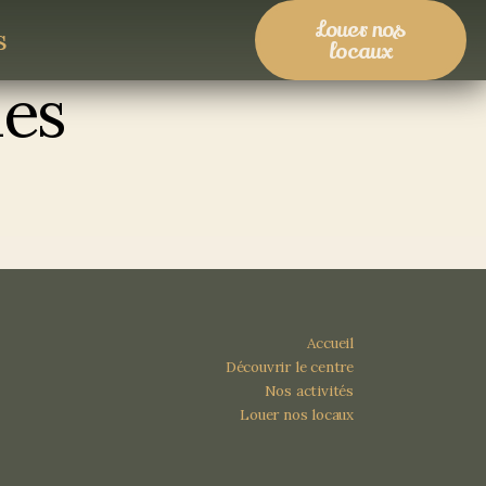
Louer nos
s
locaux
nes
Accueil
Découvrir le centre
Nos activités
Louer nos locaux